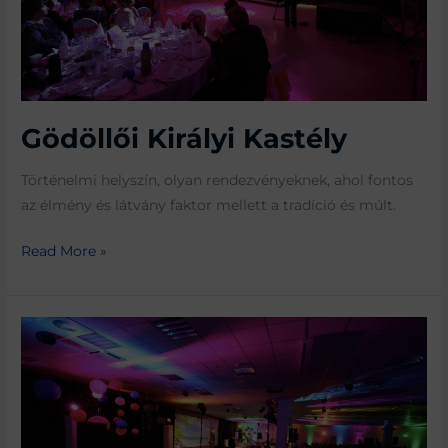
Gödöllői Királyi Kastély
Történelmi helyszín, olyan rendezvényeknek, ahol fontos
az élmény és látvány faktor mellett a tradíció és múlt.
Read More »
Lurdy
Ház