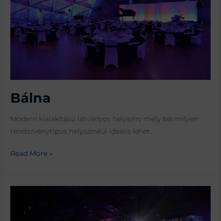
Bálna
Modern kialakítású látványos helyszín, mely bármilyen
rendezvénytípus helyszínéül ideális lehet.
Read More »
Hungexpo