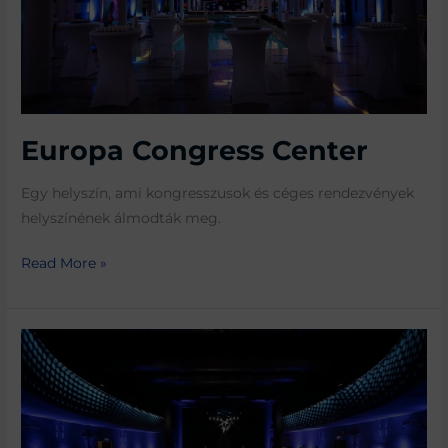
Europa Congress Center
Egy helyszín, ami kongresszusok és céges rendezvények
helyszínének álmodták meg.
Read More »
RaM
Colosseum