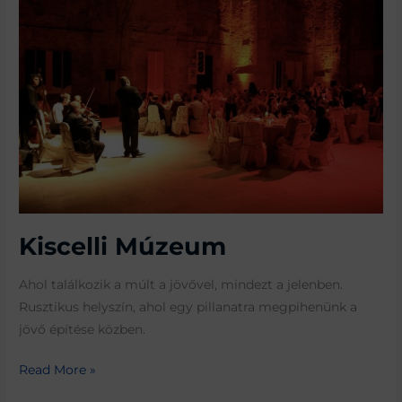
Múzeum
Kiscelli Múzeum
Ahol találkozik a múlt a jövővel, mindezt a jelenben.
Rusztikus helyszín, ahol egy pillanatra megpihenünk a
jövő építése közben.
Read More »