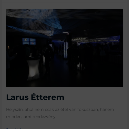
Larus
Étterem
Larus Étterem
Helyszín, ahol nem csak az étel van fókuszban, hanem
minden, ami rendezvény.