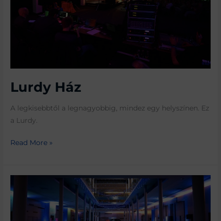
Lurdy Ház
A legkisebbtől a legnagyobbig, mindez egy helyszínen. Ez
a Lurdy.
Read More »
Europa
Congress
Center