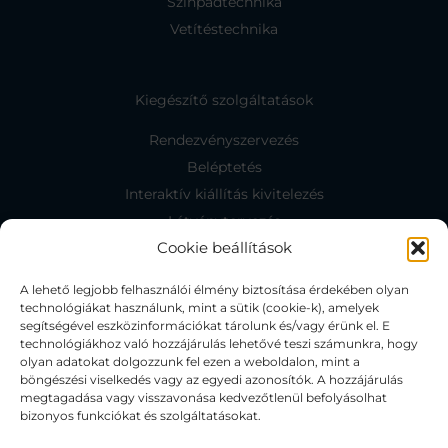
Színpadtechnika
Vetítéstechnika
Kiegészítő szolgáltatások
Rendezvényszervezés
Beléptetés
Interaktív kiállítás kivitelezés
Látványtervezés
Cookie beállítások
A lehető legjobb felhasználói élmény biztosítása érdekében olyan
Kapcsolat
technológiákat használunk, mint a sütik (cookie-k), amelyek
segítségével eszközinformációkat tárolunk és/vagy érünk el. E
Kapcsolat
technológiákhoz való hozzájárulás lehetővé teszi számunkra, hogy
Facebook
olyan adatokat dolgozzunk fel ezen a weboldalon, mint a
böngészési viselkedés vagy az egyedi azonosítók. A hozzájárulás
Ajánlatkérés
megtagadása vagy visszavonása kedvezőtlenül befolyásolhat
bizonyos funkciókat és szolgáltatásokat.
Adatvédelmi tájékoztató