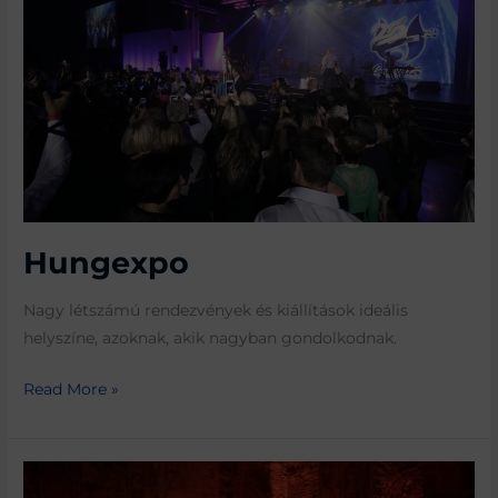
Hungexpo
Nagy létszámú rendezvények és kiállítások ideális
helyszíne, azoknak, akik nagyban gondolkodnak.
Read More »
Kiscelli