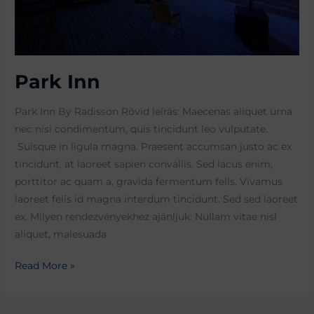
Park Inn
Park Inn By Radisson Rövid leírás: Maecenas aliquet urna
nec nisi condimentum, quis tincidunt leo vulputate.
Suisque in ligula magna. Praesent accumsan justo ac ex
tincidunt, at laoreet sapien convallis. Sed lacus enim,
porttitor ac quam a, gravida fermentum felis. Vivamus
laoreet felis id magna interdum tincidunt. Sed sed laoreet
ex. Milyen rendezvényekhez ajánljuk: Nullam vitae nisl
aliquet, malesuada
Read More »