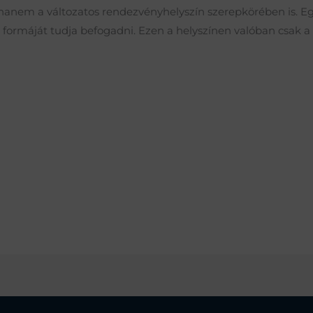
 hanem a változatos rendezvényhelyszín szerepkörében is. Eg
n formáját tudja befogadni. Ezen a helyszínen valóban csak 