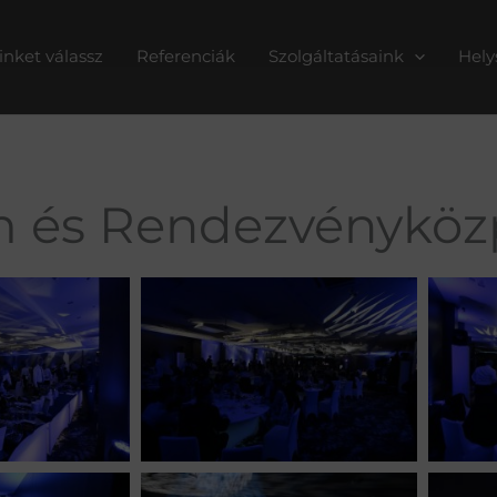
inket válassz
Referenciák
Szolgáltatásaink
Hely
m és Rendezvényköz