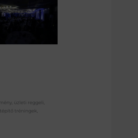
ény, üzleti reggeli,
tépítő tréningek,