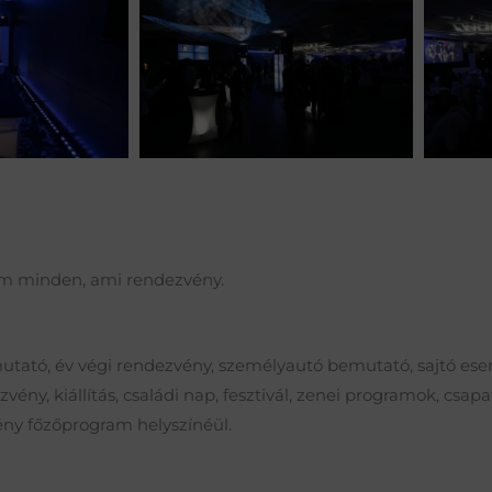
nem minden, ami rendezvény.
mutató, év végi rendezvény, személyautó bemutató, sajtó esem
ény, kiállítás, családi nap, fesztivál, zenei programok, csapa
ny főzőprogram helyszínéül.