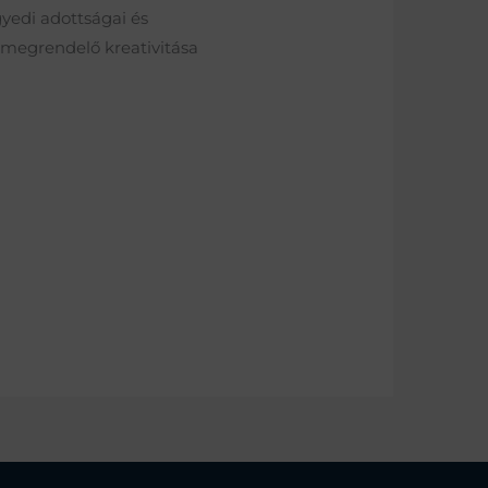
yedi adottságai és
a megrendelő kreativitása