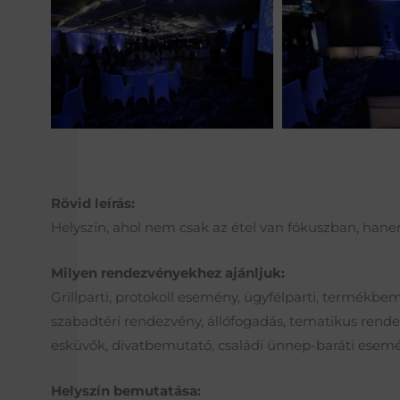
Rövid leírás:
Helyszín, ahol nem csak az étel van fókuszban, ha
Milyen rendezvényekhez ajánljuk:
Grillparti, protokoll esemény, ügyfélparti, termékbe
szabadtéri rendezvény, állófogadás, tematikus rendezv
esküvők, divatbemutató, családi ünnep-baráti esemé
Helyszín bemutatása: