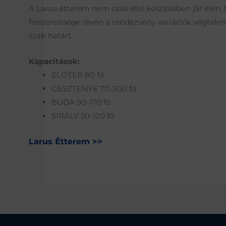
A Larus étterem nem csak étel készítésben jár élen,
felszereltsége révén a rendezvény variációk végtele
szab határt.
Kapacitások:
ELŐTÉR 80 fő
GESZTENYE 70-200 fő
BUDA 90-170 fő
SIRÁLY 50-120 fő
Larus Étterem​ >>