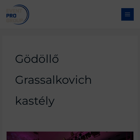
Skip
to
content
Gödöllő
Grassalkovich
kastély
Gödöllői