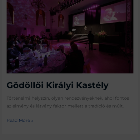
Királyi
Kastély
Gödöllői Királyi Kastély
Történelmi helyszín, olyan rendezvényeknek, ahol fontos
az élmény és látvány faktor mellett a tradíció és múlt.
Read More »