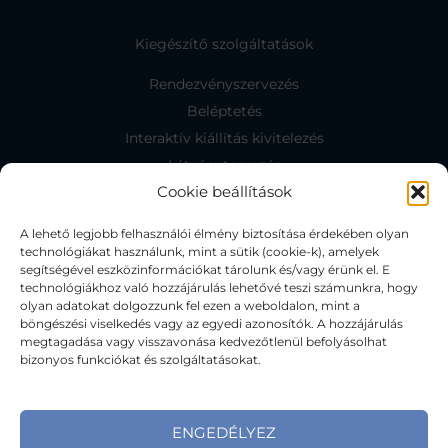
Kiegészítő szolgáltatások
Rendezvényszervezés
Beléptetés
Interaktív kiállítás kivitelezés
Látványtervezés
Cookie beállítások
A lehető legjobb felhasználói élmény biztosítása érdekében olyan
Kapcsolat
technológiákat használunk, mint a sütik (cookie-k), amelyek
segítségével eszközinformációkat tárolunk és/vagy érünk el. E
Kapcsolat
technológiákhoz való hozzájárulás lehetővé teszi számunkra, hogy
Facebook
olyan adatokat dolgozzunk fel ezen a weboldalon, mint a
böngészési viselkedés vagy az egyedi azonosítók. A hozzájárulás
Ajánlatkérés
megtagadása vagy visszavonása kedvezőtlenül befolyásolhat
bizonyos funkciókat és szolgáltatásokat.
Adatvédelmi tájékoztató
Cookie irányelvek (EU)
ENGEDÉLYEZ